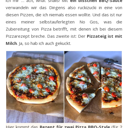
ich mir … ach, what shalls! Mit
ein bisschen BBQ-Sauce
verwandeln wir das Dingens also ruckizucki in eine von
diesen Pizzen, die ich niemals essen wollte. Und das ist nur
eines meiner selbstauferlegten No Gos, was die
Zubereitung von Pizza betrifft, mit denen ich bei diesem
Pizzarezept breche. Das zweite ist: Der
Pizzateig ist mit
Milch
. Ja, so hab ich auch gekuckt.
Hier kommt das
Rezept für zwei Pizza BBQ-Style
(für 2