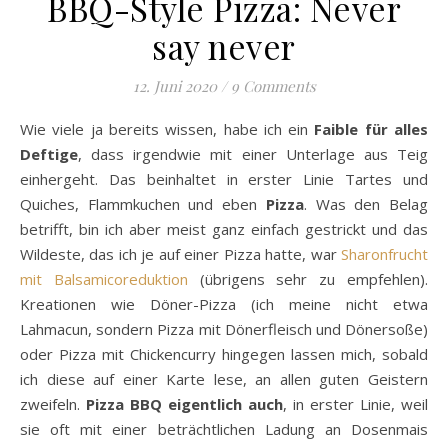
BBQ-Style Pizza: Never
say never
12. Juni 2020
/
9 Comments
Wie viele ja bereits wissen, habe ich ein
Faible für alles
Deftige
, dass irgendwie mit einer Unterlage aus Teig
einhergeht. Das beinhaltet in erster Linie Tartes und
Quiches, Flammkuchen und eben
Pizza
. Was den Belag
betrifft, bin ich aber meist ganz einfach gestrickt und das
Wildeste, das ich je auf einer Pizza hatte, war
Sharonfrucht
mit Balsamicoreduktion
(übrigens sehr zu empfehlen).
Kreationen wie Döner-Pizza (ich meine nicht etwa
Lahmacun, sondern Pizza mit Dönerfleisch und Dönersoße)
oder Pizza mit Chickencurry hingegen lassen mich, sobald
ich diese auf einer Karte lese, an allen guten Geistern
zweifeln.
Pizza BBQ eigentlich auch
, in erster Linie, weil
sie oft mit einer beträchtlichen Ladung an Dosenmais