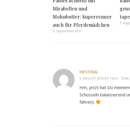
Paules Schuedi mit
Baus
Mirabellen und
gru
Mohnbutter: Superrenner
tape
3. Aug
auch für Pferdemädchen
2. September 2011
HESTING
2. AUGUST 2010 AT 16:03
ZUM 
Hm, jetzt hat Du meinem 
Schüsseln balancierend u
fahren).