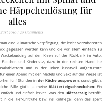
ine Häppchenlösung für
alles
ugust 2010
/
20 Comments
man eine kulinarische Verpflegung, die leicht vorzubereiten
steck gegessen werden kann und die vor allem
einfach zu
e Wackelpudding auf den Knien auf der Rückbank im Auto,
, Flaschen und Kindersitz, dazu in der rechten Hand `ne
nsalatblättern und in der linken kunstvoll aufgetürmte
für einen Abend mit den Mädels und Sekt auf der Wiese ist
vorher fünf Stunden
in der Küche auspowern
, sonst gibt´s
lche Fälle gibt´s ja meine
Blätterteigschneckchen
: Ein
ch einfach und einfach lecker. Was den
Blätterteig
betrifft,
t in die Tiefkühltruhe bzw. ins Kühlregal, denn das spart