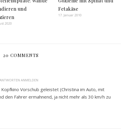
tellenupdate: Wände
Gözleme mit Spinat und
ndieren und
Fetakäse
17. Januar 2010
zieren
ust 2020
20 COMMENTS
ANTWORTEN ANMELDEN
Kopfkino Vorschub geleistet (Christina im Auto, mit
nd den Fahrer ermahnend, ja nicht mehr als 30 km/h zu