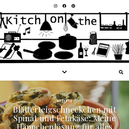
REZEPTE
Blätterteigschneckchen mit
Spinat und Fetakäse: Meine
Häppchenlösung für alles