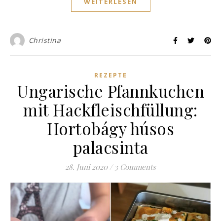
WEITERLESEN
Christina
REZEPTE
Ungarische Pfannkuchen
mit Hackfleischfüllung:
Hortobágy húsos
palacsinta
28. Juni 2020
/
3 Comments