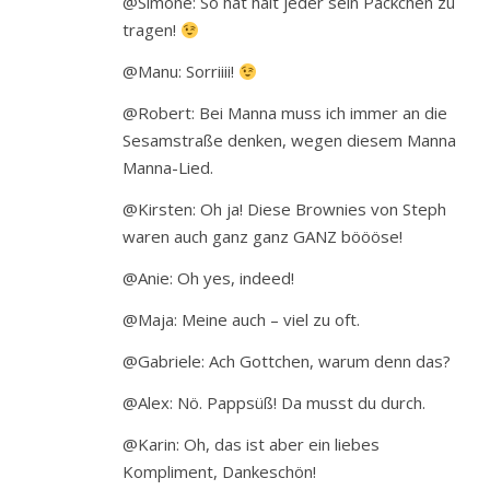
@Simone: So hat halt jeder sein Päckchen zu
tragen!
@Manu: Sorriiii!
@Robert: Bei Manna muss ich immer an die
Sesamstraße denken, wegen diesem Manna
Manna-Lied.
@Kirsten: Oh ja! Diese Brownies von Steph
waren auch ganz ganz GANZ böööse!
@Anie: Oh yes, indeed!
@Maja: Meine auch – viel zu oft.
@Gabriele: Ach Gottchen, warum denn das?
@Alex: Nö. Pappsüß! Da musst du durch.
@Karin: Oh, das ist aber ein liebes
Kompliment, Dankeschön!