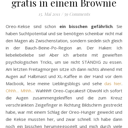
gratis in einem Brownie
15. Mai 2011
/
59 Comments
Oreo-Kekse sind schon
ein bisschen gefährlich
. Sie
haben Suchtpotential und sie benötigen scheinbar nicht mal
den Magen als Zwischenstation, sondern siedeln sich gleich
in der Bauch-Beine-Po-Region an. Der Haken: Ich
liebeliebeliebe sie! Aber ich arbeite mit gewieften
psychologischen Tricks, um sie nicht STÄNDIG zu essen.
Am letzten Freitagmorgen sitze ich dann nichts ahnend mit
Augen auf Halbmast und XL-Kaffee in der Hand vor dem
Macbook, lese meine Lieblingsblogs und sehe
das hier
.
Ohhh… Mhhh…
Wahhh!!! Oreo-Cupcakes!! Obwohl ich sofort
die Augen zusammengekniffen und die zum Kreuz
verschränkten Zeigefinger in Richtung Bildschirm gestreckt
habe, war mit einem Schlag der Oreo-Hunger geweckt und
die Kekse mussten her, und zwar schnell. Ich habe dann
noch ein bisschen herumgegoogelt und mich durch viele