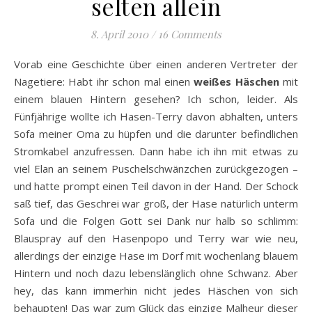
selten allein
8. April 2010
/
16 Comments
Vorab eine Geschichte über einen anderen Vertreter der
Nagetiere: Habt ihr schon mal einen
weißes Häschen
mit
einem blauen Hintern gesehen? Ich schon, leider. Als
Fünfjährige wollte ich Hasen-Terry davon abhalten, unters
Sofa meiner Oma zu hüpfen und die darunter befindlichen
Stromkabel anzufressen. Dann habe ich ihn mit etwas zu
viel Elan an seinem Puschelschwänzchen zurückgezogen –
und hatte prompt einen Teil davon in der Hand. Der Schock
saß tief, das Geschrei war groß, der Hase natürlich unterm
Sofa und die Folgen Gott sei Dank nur halb so schlimm:
Blauspray auf den Hasenpopo und Terry war wie neu,
allerdings der einzige Hase im Dorf mit wochenlang blauem
Hintern und noch dazu lebenslänglich ohne Schwanz. Aber
hey, das kann immerhin nicht jedes Häschen von sich
behaupten! Das war zum Glück das einzige Malheur dieser