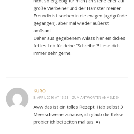
nicht so ergiebig für mich (ich stehe eher auf
große Vierbeiner und der Hamster meiner
Freundin ist soeben in die ewigen Jagdgründe
gegangen), aber mal wieder äußerst
amüsant.
Daher aus gegebenem Anlass hier ein dickes
fettes Lob für deine "Schreibe"!! Lese dich
immer sehr gerne.
KURO
8. APRIL 2010 AT 13:21
ZUM ANTWORTEN ANMELDEN
Aww das ist ein tolles Rezept. Hab selbst 3
Meerschweine zuhause, ich glaub die Kekse
probier ich bei zeiten mal aus. =)