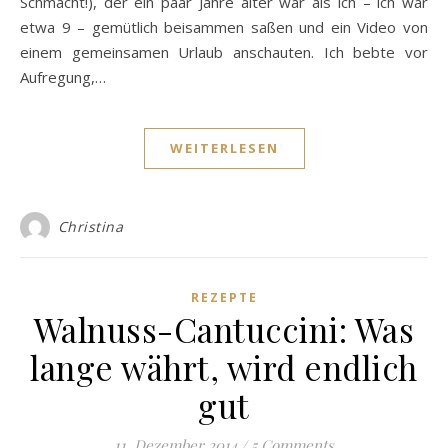
Schmacht!), der ein paar Jahre älter war als ich – ich war
etwa 9 – gemütlich beisammen saßen und ein Video von
einem gemeinsamen Urlaub anschauten. Ich bebte vor
Aufregung,…
WEITERLESEN
Christina
REZEPTE
Walnuss-Cantuccini: Was
lange währt, wird endlich
gut
11. Dezember 2014
/
5 Comments