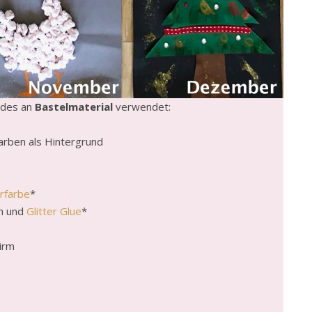
ndes an
Bastelmaterial
verwendet:
arben als Hintergrund
rfarbe
*
en und
Glitter Glue
*
irm