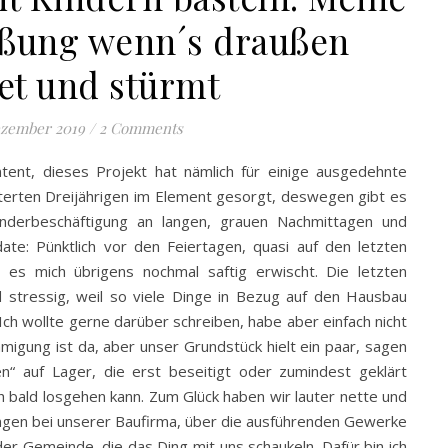
ßung wenn´s draußen
et und stürmt
ezember 2019
/
2 Comments
ntent, dieses Projekt hat nämlich für einige ausgedehnte
terten Dreijährigen im Element gesorgt, deswegen gibt es
Kinderbeschäftigung an langen, grauen Nachmittagen und
ate: Pünktlich vor den Feiertagen, quasi auf den letzten
t es mich übrigens nochmal saftig erwischt. Die letzten
stressig, weil so viele Dinge in Bezug auf den Hausbau
Ich wollte gerne darüber schreiben, habe aber einfach nicht
migung ist da, aber unser Grundstück hielt ein paar, sagen
“ auf Lager, die erst beseitigt oder zumindest geklärt
 bald losgehen kann. Zum Glück haben wir lauter nette und
ngen bei unserer Baufirma, über die ausführenden Gewerke
er Gemeinde, die das Ding mit uns schaukeln. Dafür bin ich