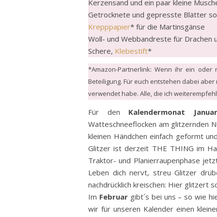
Kerzensand und ein paar kleine Musche
Getrocknete und gepresste Blätter so
Krepppapier
* für die Martinsgänse
Woll- und Webbandreste für Drachen
Schere,
Klebestift
*
*Amazon-Partnerlink: Wenn ihr ein oder m
Beteiligung. Für euch entstehen dabei aber 
verwendet habe. Alle, die ich weiterempfehl
Für den
Kalendermonat Janua
Watteschneeflocken am glitzernden N
kleinen Händchen einfach geformt un
Glitzer ist derzeit THE THING im Ha
Traktor- und Planierraupenphase jetz
Leben dich nervt, streu Glitzer drü
nachdrücklich kreischen: Hier glitzert 
Im
Februar
gibt´s bei uns – so wie h
wir für unseren Kalender einen klein