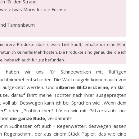
ln für den Strand
wie etwas Moos für die Füchse
 und Tannenbaum
ehrere Produkte über diesen Link kauft, erhalte ich eine Mini-
natürlich keinerlei Mehrkosten. Die Produkte sind genau die, die ich
e, habe ich auch für gut befunden.
r
haben wir uns für Schneewolken mit fluffigen
achthimmel entschieden. Die Wattekugeln können auch von
d aufgeklebt werden. Und
silberne Glitzersterne
, eh klar.
use, darauf fährt meine Tochter nach ihrer ausgeprägten
t voll ab. Deswegen kann ich bei Sprüchen wie „Wenn dein
ber!“ oder „Problemchen? Lösen wir mit Glitzerstaub“ nur
schon
die ganze Bude
, verdammt!!!
ier in Südhessen oft auch – Regenwetter, deswegen lassen
en Regenschirm, der aus einem Stück Papier, das wie eine