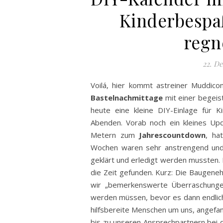
Kinderbespa
regn
22. D
Voilá, hier kommt astreiner Muddico
Bastelnachmittage
mit einer begeis
heute eine kleine DIY-Einlage für 
Abenden. Vorab noch ein kleines Upd
Metern zum
Jahrescountdown
, ha
Wochen waren sehr anstrengend und 
geklärt und erledigt werden mussten. 
die Zeit gefunden. Kurz: Die Baugeneh
wir „bemerkenswerte Überraschungen
werden müssen, bevor es dann endlich
hilfsbereite Menschen um uns, angefa
bis zu unseren Ansprechpartnern bei d