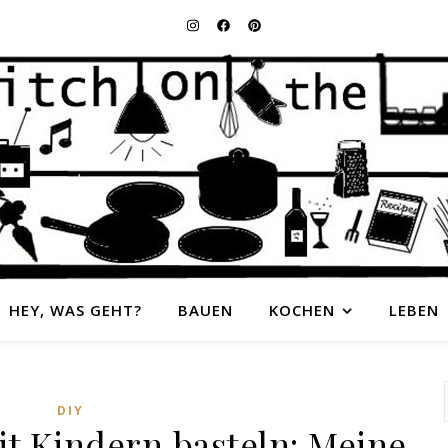
HEY, WAS GEHT?
BAUEN
KOCHEN
LEBEN
DIY
t Kindern basteln: Meine