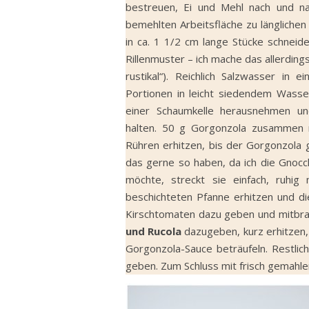
bestreuen, Ei und Mehl nach und nac
bemehlten Arbeitsfläche zu länglich
in ca. 1 1/2 cm lange Stücke schneide
Rillenmuster – ich mache das allerding
rustikal“). Reichlich Salzwasser i
Portionen in leicht siedendem Wass
einer Schaumkelle herausnehmen 
halten. 50 g Gorgonzola zusammen 
Rühren erhitzen, bis der Gorgonzola g
das gerne so haben, da ich die Gnocc
möchte, streckt sie einfach, ruhig 
beschichteten Pfanne erhitzen und d
Kirschtomaten dazu geben und mitbrate
und Rucola
dazugeben, kurz erhitzen,
Gorgonzola-Sauce beträufeln. Restlic
geben. Zum Schluss mit frisch gemahl