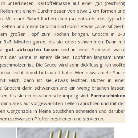
h unterkneten. Kartoffelmasse auf einer gut (reichlich!)
en Rollen mit einem Durchmesser von etwa 2 cm formen und
n. Mit einer Gabel flachdrücken (so entsteht das typische
s selten und meine Gnocchi sind somit etwas „diversifiziert-
n einem großen Topf zum Kochen bringen. Gnocchi in 2–3
er 3–5 Minuten garen, bis sie oben schwimmen. Dann mit
und
gut abtropfen lassen
und in einer Schüssel warm
mit der Sahne in einem kleinen Töpfchen langsam unter
eschmolzen ist. Die Sauce wird sehr dickflüssig, ich wollte
hi nur leicht damit beträufelt habe. Wer etwas mehr Sauce
mit Milch, dann ist sie etwas leichter. Butter in einer
ie Gnocchi darin schwenken und ein wenig bräunen lassen.
n, bis sie ein bisschen schrumpelig sind.
Parmaschinken
 dann alles auf vorgewärmten Tellern anrichten und mit der
hen Gorgonzola in kleine Stückchen schneiden und darüber
enem schwarzen Pfeffer bestreuen und servieren.