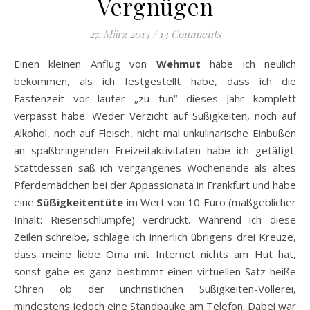
Vergnügen
27. März 2013
/
13 Comments
Einen kleinen Anflug von
Wehmut
habe ich neulich
bekommen, als ich festgestellt habe, dass ich die
Fastenzeit vor lauter „zu tun“ dieses Jahr komplett
verpasst habe. Weder Verzicht auf Süßigkeiten, noch auf
Alkohol, noch auf Fleisch, nicht mal unkulinarische Einbußen
an spaßbringenden Freizeitaktivitäten habe ich getätigt.
Stattdessen saß ich vergangenes Wochenende als altes
Pferdemädchen bei der Appassionata in Frankfurt und habe
eine
Süßigkeitentüte
im Wert von 10 Euro (maßgeblicher
Inhalt: Riesenschlümpfe) verdrückt. Während ich diese
Zeilen schreibe, schlage ich innerlich übrigens drei Kreuze,
dass meine liebe Oma mit Internet nichts am Hut hat,
sonst gäbe es ganz bestimmt einen virtuellen Satz heiße
Ohren ob der unchristlichen Süßigkeiten-Völlerei,
mindestens jedoch eine Standpauke am Telefon. Dabei war