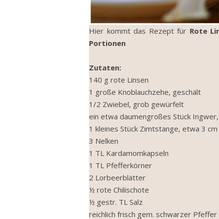
Hier kommt das Rezept für
Rote Li
Portionen
Zutaten:
140 g rote Linsen
1 große Knoblauchzehe, geschält
1/2 Zwiebel, grob gewürfelt
ein etwa daumengroßes Stück Ingwer,
1 kleines Stück Zimtstange, etwa 3 c
3 Nelken
1 TL Kardamomkapseln
1 TL Pfefferkörner
2 Lorbeerblätter
½ rote Chilischote
½ gestr. TL Salz
reichlich frisch gem. schwarzer Pfeffer