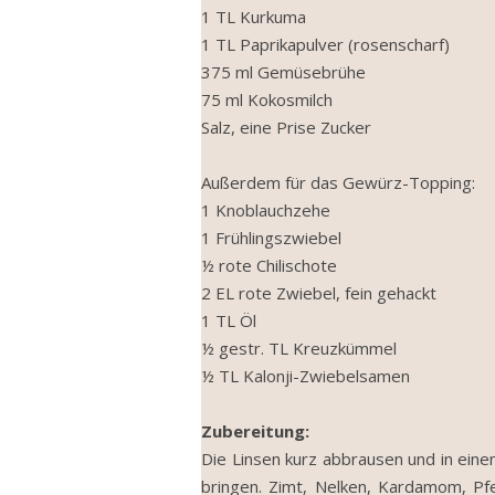
1 TL Kurkuma
1 TL Paprikapulver (rosenscharf)
375 ml Gemüsebrühe
75 ml Kokosmilch
Salz, eine Prise Zucker
Außerdem für das Gewürz-Topping:
1 Knoblauchzehe
1 Frühlingszwiebel
½ rote Chilischote
2 EL rote Zwiebel, fein gehackt
1 TL Öl
½ gestr. TL Kreuzkümmel
½ TL Kalonji-Zwiebelsamen
Zubereitung:
Die Linsen kurz abbrausen und in ein
bringen. Zimt, Nelken, Kardamom, Pfe