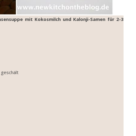
nsensuppe mit Kokosmilch und Kalonji-Samen für 2-3
 geschält
m