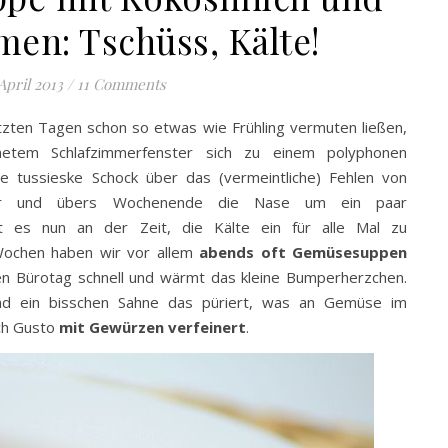
men: Tschüss, Kälte!
 April 2013
/
11 Comments
zten Tagen schon so etwas wie Frühling vermuten ließen,
etem Schlafzimmerfenster sich zu einem polyphonen
che tussieske Schock über das (vermeintliche) Fehlen von
 war und übers Wochenende die Nase um ein paar
t es nun an der Zeit, die Kälte ein für alle Mal zu
 Wochen haben wir vor allem
abends oft Gemüsesuppen
n Bürotag schnell und wärmt das kleine Bumperherzchen.
nd ein bisschen Sahne das püriert, was an Gemüse im
ch Gusto
mit Gewürzen verfeinert
.